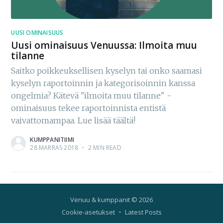
UUSI OMINAISUUS
Uusi ominaisuus Venuussa: Ilmoita muu
tilanne
Saitko poikkeuksellisen kyselyn tai onko saamasi
kyselyn raportoinnin ja kategorisoinnin kanssa
ongelmia? Kätevä "ilmoita muu tilanne" -
ominaisuus tekee raportoinnista entistä
vaivattomampaa. Lue lisää täältä!
KUMPPANITIIMI
28 MARRAS 2018
•
2 MIN READ
Venuu & kumppanit
© 2026
Cookie-asetukset
Latest Posts